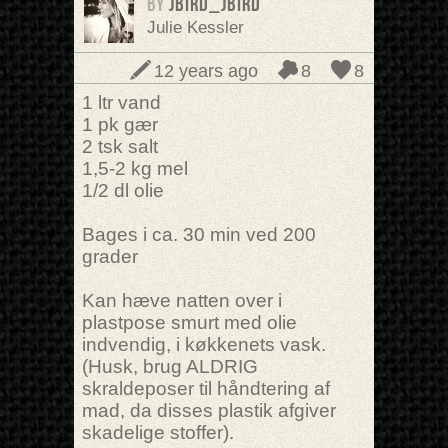
BY
jBird_jBird
Julie Kessler
12 years ago
8
8
1 ltr vand
1 pk gær
2 tsk salt
1,5-2 kg mel
1/2 dl olie
Bages i ca. 30 min ved 200
grader
Kan hæve natten over i
plastpose smurt med olie
indvendig, i køkkenets vask.
(Husk, brug ALDRIG
skraldeposer til håndtering af
mad, da disses plastik afgiver
skadelige stoffer).