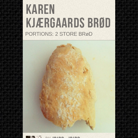
Karen
Kjærgaards brød
PORTIONS: 2 STORE BRøD