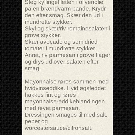
Steg kyllingefiletten i olivenolie
på en brændvarm pande. Krydr
den efter smag. Skær den ud i
mundrette stykker.
Skyl og skær/riv romainesalaten i
grove stykker.
Skær avocado og semidried
tomater i mundrette stykker.
Anret, riv parmesan i grove flager
og drys ud over salaten efter
smag.
Mayonnaise røres sammen med
hvidvinseddike. Hvidløgsfeddet
hakkes fint og røres i
mayonnaise-eddikeblandingen
med revet parmesan.
Dressingen smages til med salt,
peber og
worcestersauce/citronsaft.