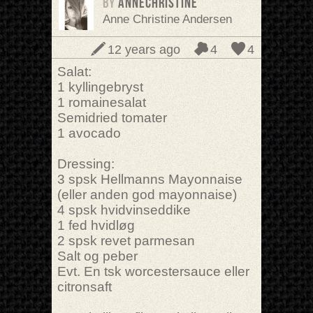
BY
Annechristine
Anne Christine Andersen
12 years ago
4
4
Salat:
1 kyllingebryst
1 romainesalat
Semidried tomater
1 avocado
Dressing:
3 spsk Hellmanns Mayonnaise
(eller anden god mayonnaise)
4 spsk hvidvinseddike
1 fed hvidløg
2 spsk revet parmesan
Salt og peber
Evt. En tsk worcestersauce eller
citronsaft