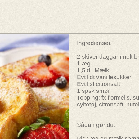
Ingredienser.
2 skiver daggammelt b
1 æg
1,5 dl. Mælk
Evt lidt vanillesukker
Evt list citronsaft
1 spsk smør
Topping: fx flormelis, su
syltetøj, citronsaft, nutel
Sådan gør du.
Pisk æg og mælk sam