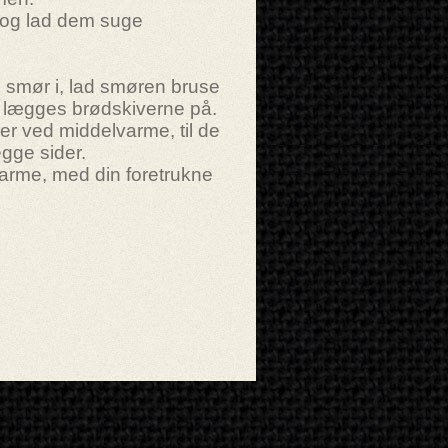
 og lad dem suge
smør i, lad smøren bruse
t lægges brødskiverne på.
r ved middelvarme, til de
egge sider.
arme, med din foretrukne