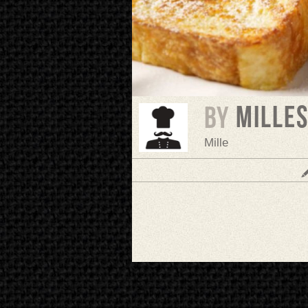
mille
BY
Mille