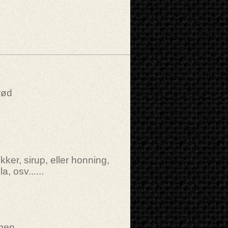
rød
kker, sirup, eller honning,
la, osv......
men.