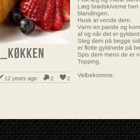
Læg brødskiverne heri
blandingen.
Husk at vende dem.
Varm en pande og kom 
af og når det er gylden
Steg dem på begge side
er flotte gyldnede på b
s_køkken
Spis dem mens de er v
Topping.
Velbekomme.
12 years ago
2
2