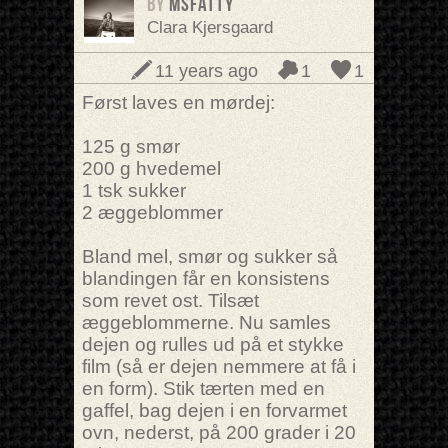
BY
MsFatty
Clara Kjersgaard
11 years ago
1
1
Først laves en mørdej:
125 g smør
200 g hvedemel
1 tsk sukker
2 æggeblommer
Bland mel, smør og sukker så
blandingen får en konsistens
som revet ost. Tilsæt
æggeblommerne. Nu samles
dejen og rulles ud på et stykke
film (så er dejen nemmere at få i
en form). Stik tærten med en
gaffel, bag dejen i en forvarmet
ovn, nederst, på 200 grader i 20