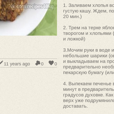
1. Заливаем хлопья в
густую кашу. Ждем, по
20 мин.)
2. Трем на терке ябло
творогом и хлопьями 
и ложкой)
3.Мочим руки в воде
небольшие шарики (ов
и выкладываем на про
11 years ago
0
0
предварительно необ
пекарскую бумагу (или
4. Выпекаем печенье 
минут в предваритель
градусов духовке. Как
верх уже подрумянил
доставать.