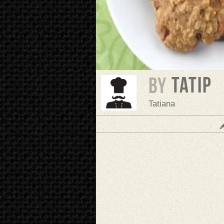
TatiP
BY
Tatiana