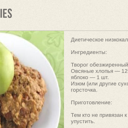
ies
Диетическое низкока
Ингредиенты:
Творог обезжиренный
Овсяные хлопья — 120
яблоко — 1 шт.
Изюм (или другие су
горсточка.
Приготовление:
Тем кто не привязан 
упустить.