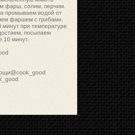
м фарш, солим, перчим.
и промываем водой от
яем фаршем с грибами.
0 минут при температуре
 достаем, посыпаем
 10 минут.
ood
ощи@cook_good
k_good