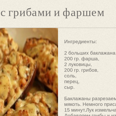
с грибами и фаршем
Ингредиенты:
2 больших баклажана
200 гр. фарша,
2 луковицы,
200 гр. грибов,
соль,
перец,
сыр.
Баклажаны разрезае
мякоть. Немного прис
15 минут.Лук измельч
Добавляем грибы и и