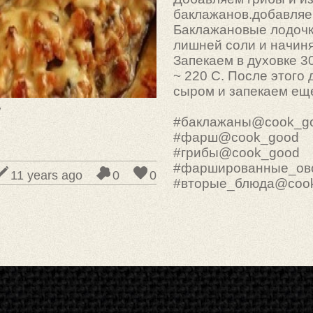
баклажанов.добавляе
Баклажановые лодочк
лишней соли и начин
Запекаем в духовке 3
~ 220 С. После этого
сыром и запекаем еще
y
#баклажаны@cook_g
#фарш@cook_good
#грибы@cook_good
#фаршированные_ов
11 years ago
0
0
#вторые_блюда@coo