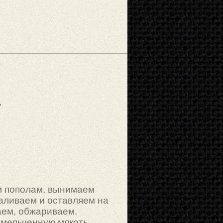
,
м пополам, вынимаем
аливаем и оставляем на
аем, обжариваем.
змельченную мякоть