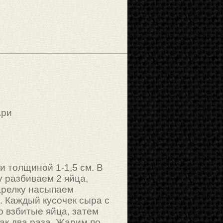
ари
 толщиной 1-1,5 см. В
у разбиваем 2 яйца,
арелку насыпаем
 Каждый кусочек сыра с
о взбитые яйца, затем
так два раза. Жарим по