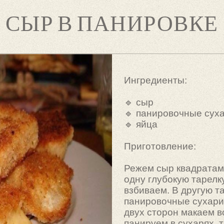
 СЫР В ПАНИРОВКЕ
Ингредиенты:
🔹 сыр
🔹 панировочные сух
🔹 яйца
Приготовление:
Режем сыр квадратами
одну глубокую тарелк
взбиваем. В другую т
панировочные сухари.
двух сторон макаем в
панируем в сухарях, 