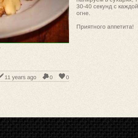
30-40 секунд с каждо
огне.
Приятного аппетита!
y
11 years ago
0
0