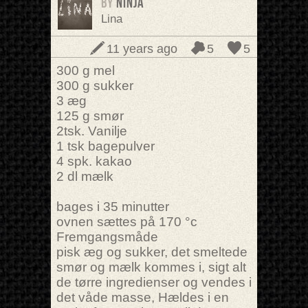
BY
ninja
Lina
11 years ago
5
5
300 g mel
300 g sukker
3 æg
125 g smør
2tsk. Vanilje
1 tsk bagepulver
4 spk. kakao
2 dl mælk
bages i 35 minutter
ovnen sættes på 170 °c
Fremgangsmåde
pisk æg og sukker, det smeltede
smør og mælk kommes i, sigt alt
de tørre ingredienser og vendes i
det våde masse, Hældes i en