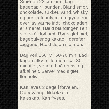
Smør en 23 cm form, læg
bagepapir i bunden. Bland smør,
chokolade, sukker, vand, whisky
og neskaffepulver i en gryde; rør
over lav varme indtil chokoladen
er smeltet. Hæld blandingen i en
stor skål; køl ned. Rør sigtet mel,
bagepulver og kakao i, derefter
æggene. Hæld dejen i formen.
Bag ved 160°C i 60-70 min. Lad
kagen afkøle i formen i ca. 30
minutter; vend ud på en rist og
afkøl helt. Server med sigtet
flormelis.
Kan laves 3 dage i forvejen.
Opbevaring: tildækket i
køleskab. Kan fryses.