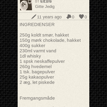
BY
gjedig
Gitte Jedig
11 years ago
0
0
INGREDIENSER
250g koldt smør, hakket
150g mørk chokolade, hakket
400g sukker
230ml varmt vand
1dl whisky
1 spsk neskaffepulver
260g hvedemel
1 tsk. bagepulver
25g kakaopulver
2 æg, let piskede
Fremgangsmåde