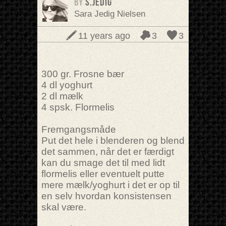
BY
S.Jedig
Sara Jedig Nielsen
11 years ago
3
3
300 gr. Frosne bær
4 dl yoghurt
2 dl mælk
4 spsk. Flormelis
Fremgangsmåde
Put det hele i blenderen og blend
det sammen, når det er færdigt
kan du smage det til med lidt
flormelis eller eventuelt putte
mere mælk/yoghurt i det er op til
en selv hvordan konsistensen
skal være.