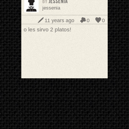
BY
jessenia
jessenia
11 years ago
0
0
o les sirvo 2 platos!