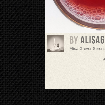
alisa
BY
Alisa Grever Søren