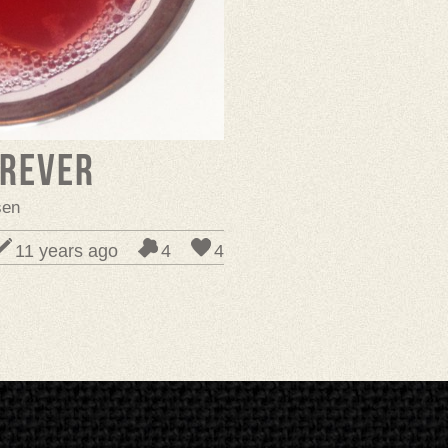
grever
sen
11 years ago
4
4