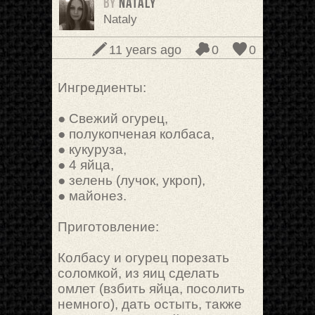
BY
Nataly
Nataly
11 years ago
0
0
Ингредиенты:
● Свежий огурец,
● полукопченая колбаса,
● кукуруза,
● 4 яйца,
● зелень (лучок, укроп),
● майонез.
Приготовление:
Колбасу и огурец порезать
соломкой, из яиц сделать
омлет (взбить яйца, посолить
немного), дать остыть, также