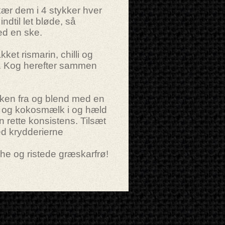
ær dem i 4 stykker hver
dtil let bløde, så
ed en ske.
kket rismarin, chilli og
ie. Kog herefter sammen
ken fra og blend med en
e og kokosmælk i og hæld
n rette konsistens. Tilsæt
ed krydderierne
he og ristede græskarfrø!