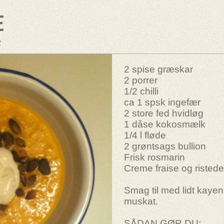
e
R
2 spise græskar
2 porrer
1/2 chilli
ca 1 spsk ingefær
2 store fed hvidløg
1 dåse kokosmælk
1/4 l fløde
2 grøntsags bullion
Frisk rosmarin
Creme fraise og ristede
Smag til med lidt kayen
muskat.
SÅDAN GØR DU: