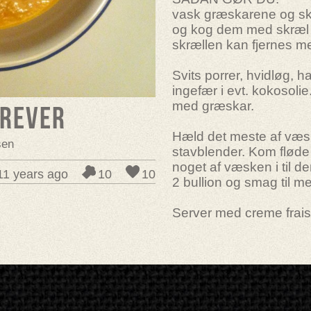
vask græskarene og sk
og kog dem med skræl in
skrællen kan fjernes m
Svits porrer, hvidløg, ha
ingefær i evt. kokosol
med græskar.
grever
Hæld det meste af væs
sen
stavblender. Kom flød
noget af væsken i til de
11 years ago
10
10
2 bullion og smag til m
Server med creme frais