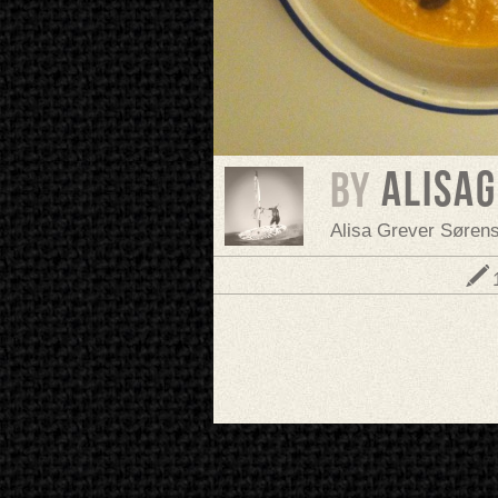
alisa
BY
Alisa Grever Søren