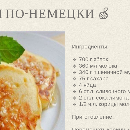
И ПО-НЕМЕЦКИ 🍏
Ингредиенты:
🔹 700 г яблок
🔹 360 мл молока
🔹 340 г пшеничной м
🔹 75 г сахара
🔹 4 яйца
🔹 6 ст.л. сливочного
🔹 2 ст.л. сока лимона
🔹 1/2 ч.л. корицы мо
Приготовление:
Перемешать корицу и 