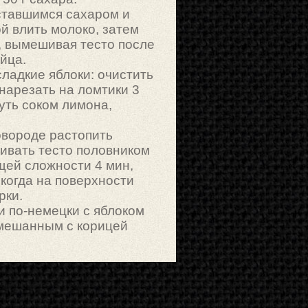
ставшимся сахаром и
ой влить молоко, затем
, вымешивая тесто после
йца.
ладкие яблоки: очистить
 нарезать на ломтики 3
уть соком лимона,
овороде растопить
ивать тесто половником
щей сложности 4 мин,
 когда на поверхности
рки.
 по-немецки с яблоком
мешанным с корицей