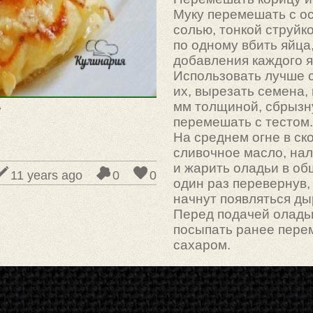
Муку перемешать с о
солью, тонкой струйк
по одному вбить яйца
добавления каждого я
Использовать лучше с
их, вырезать семена,
мм толщиной, сбрызн
y
перемешать с тестом.
На среднем огне в ск
сливочное масло, нал
и жарить оладьи в об
11 years ago
0
0
один раз перевернув,
начнут появляться ды
Перед подачей оладьи
посыпать ранее пере
сахаром.