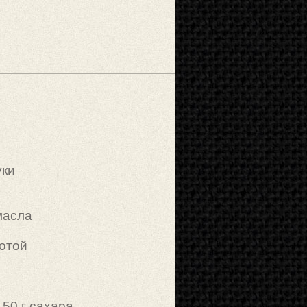
уки
 масла
лотой
50 г сахара.