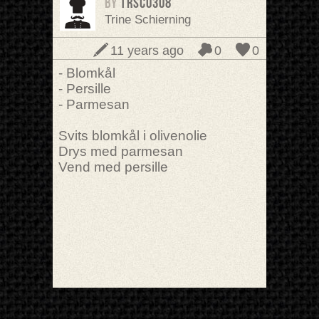
BY
trsc0308
Trine Schierning
11 years ago
0
0
- Blomkål
- Persille
- Parmesan
Svits blomkål i olivenolie
Drys med parmesan
Vend med persille