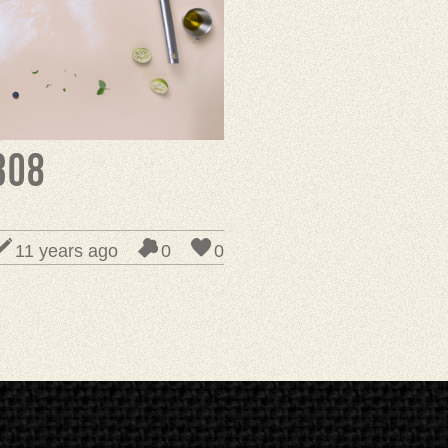
308
11 years ago
0
0