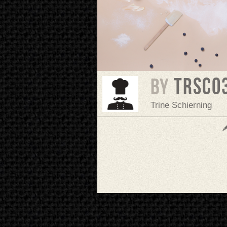
trsc0
BY
Trine Schierning