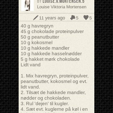
BY
louise.v.mortensen.5
Louise Viktoria Mortensen
11 years ago
5
5
40 g havregryn
45 g chokolade proteinpulver
50 g peanutbutter
10 g kokosmel
10 g hakkede mandler
10 g hakkede hasselnødder
5 g hakket mørk chokolade
Lidt vand
1. Mix havregryn, proteinpulver,
peanutbutter, kokosmel og evt.
lidt vand.
2. Tilsæt de hakkede mandler,
nødder og chokoladen.
3. Rul 'dejen' til kugler.
4. Sæt evt. kuglerne på køl i en