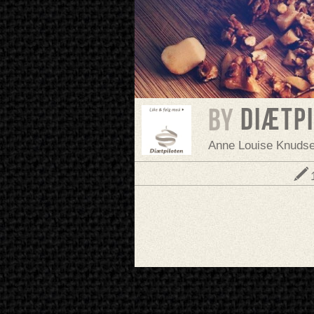
Diætp
BY
Anne Louise Knuds