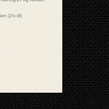
ion (2½ dl)