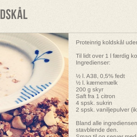
ldskål
Proteinrig koldskål uden
Til lidt over 1 l færdig k
Ingredienser:
½ l. A38, 0,5% fedt
½ l. kærnemælk
200 g skyr
Saft fra 1 citron
4 spsk. sukrin
2 spsk. vaniljepulver (i
Bland alle ingrediense
stavblende den.
Smag til og server me