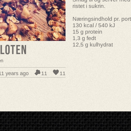
ristet i sukrin.
Næringsindhold pr. port
130 kcal / 540 kJ
15 g protein
1,3 g fedt
12,5 g kulhydrat
iloten
en
11 years ago
11
11