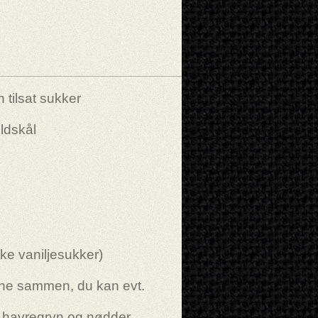
 tilsat sukker
oldskål
kke vaniljesukker)
rne sammen, du kan evt.
d havregryn og nødder