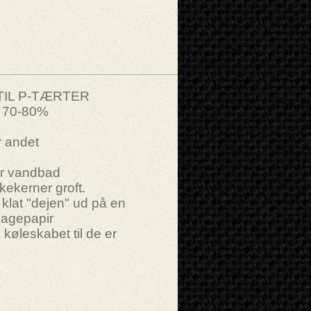
TIL P-TÆRTER
, 70-80%
r andet
er vandbad
kekerner groft.
klat "dejen" ud på en
bagepapir
i køleskabet til de er