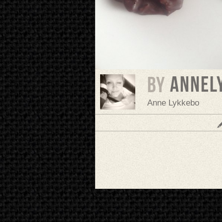
AnneL
BY
Anne Lykkebo