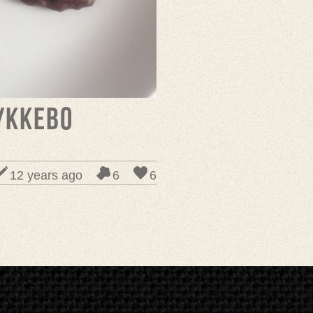
ykkebo
12 years ago
6
6