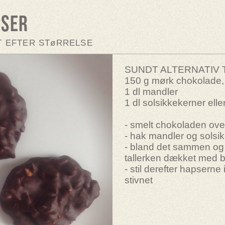
pser
LT EFTER STøRRELSE
SUNDT ALTERNATIV 
150 g mørk chokolade
1 dl mandler
1 dl solsikkekerner elle
- smelt chokoladen ov
- hak mandler og solsik
- bland det sammen og 
tallerken dækket med 
- stil derefter hapserne 
stivnet