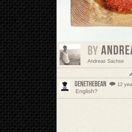
Andre
BY
Andreas Sachse
GeneTheBean
12 yea
English?