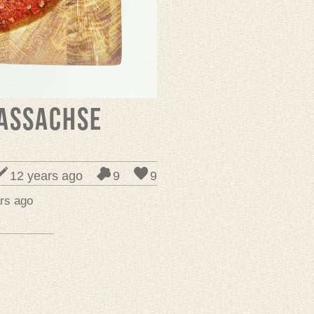
asSachse
12 years ago
9
9
rs ago