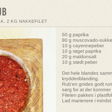
ub
A. 2 KG NAKKEFILET
50 g paprika
80 g muscovado-sukker 
10 g cayennepeber
10 g røget paprika
20 g maldonsalt
10 g stødt peber
Det hele blandes samme
krydderiblanding.
Rub'en gnides godt run
sørg for at der kommer 
Fileten pakkes i plastfo
Lad marienere i mindst 