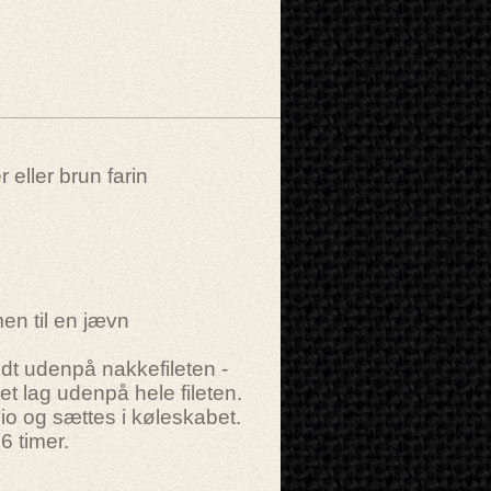
eller brun farin
n til en jævn
dt udenpå nakkefileten -
et lag udenpå hele fileten.
lio og sættes i køleskabet.
6 timer.