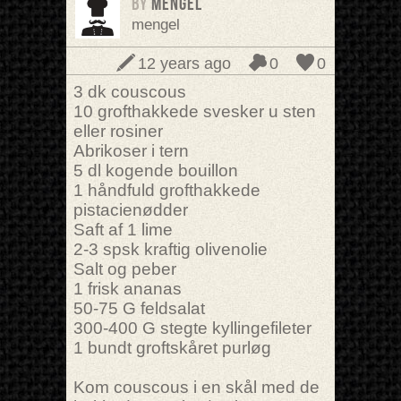
BY
mengel
mengel
12 years ago
0
0
3 dk couscous
10 grofthakkede svesker u sten
eller rosiner
Abrikoser i tern
5 dl kogende bouillon
1 håndfuld grofthakkede
pistacienødder
Saft af 1 lime
2-3 spsk kraftig olivenolie
Salt og peber
1 frisk ananas
50-75 G feldsalat
300-400 G stegte kyllingefileter
1 bundt groftskåret purløg
Kom couscous i en skål med de